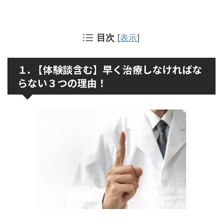
目次
[
表示
]
１. 【体験談含む】早く治療しなければな
らない３つの理由！