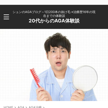
シュンのAGAブログ～1日200本の抜け毛→治療歴16年の現
在までの体験談
20代からのAGA体験談
HOME
>
AGA
>
AGA治療
>