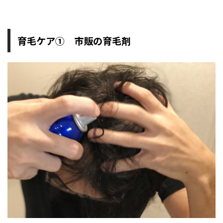
育毛ケア① 市販の育毛剤